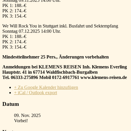
Sonntag 09.11.2025 14:00 Uhr.
PK 1:
188.-€
PK 2:
174.-€
PK 3:
154.-€
We Will Rock You in Stuttgart inkl. Busfahrt und Sektempfang
Sonntag 07.12.2025 14:00 Uhr.
PK 1:
188.-€
PK 2:
174.-€
PK 3:
154.-€
Mindestteilnehmer 25 Pers., Änderungen vorbehalten
Anmeldungen bei KLEMENS REISEN Inh. Klemens Everling
Hauptstr. 41 in 67714 Waldfischbach-Burgalben
Tel. 06333-275896 Mobil 0172-6917761 www.klemens-reisen.de
+ Zu Google Kalender hinzufügen
+ iCal / Outlook export
Datum
09. Nov. 2025
Vorbei!