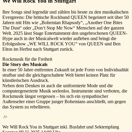
We Will Rock You in Stuttgart
Ihre Songs sind legendär und zählen bis heute zu den musikalischen
Evergreens: Die britische Rockband QUEEN begeistert seit über 50
Jahren mit Hits wie „Bohemian Rhapsody“, „Another One Bites
The Dust“ oder „Don‘t Stop Me Now“ Menschen auf der ganzen
Welt. 2025 lässt Stage Entertainment den ungebrochenen QUEEN-
Hype auch in der Musicalwelt wieder aufleben und bringt die
Erfolgsshow „WE WILL ROCK YOU“ von QUEEN und Ben
Elton im Herbst nach Stuttgart zurück.
Rockmusik für die Freiheit
Die Story des Musicals
In einer 50 Jahre entfernten Zukunft ist jede Form von Individualität
strafbar und die gleichgeschaltete Welt bietet keinen Platz für
künstlerischen Ausdruck.
Neben dem Denken ist auch die uniformierte Mode und die
computergenerierte Musik seelenlos. Instrumente sind verboten, die
Rockmusik längst vergessen – bis sich ein sympathischer
Außenseiter einer Gruppe junger Bohemians anschließt, um gegen
das System zu rebellieren.
/>
We Will Rock You in Stuttgart inkl. Busfahrt und Sektempfang