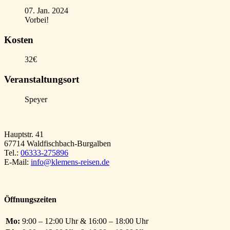
07. Jan. 2024
Vorbei!
Kosten
32€
Veranstaltungsort
Speyer
Hauptstr. 41
67714 Waldfischbach-Burgalben
Tel.:
06333-275896
E-Mail:
info@klemens-reisen.de
Öffnungszeiten
Mo:
9:00 – 12:00 Uhr & 16:00 – 18:00 Uhr