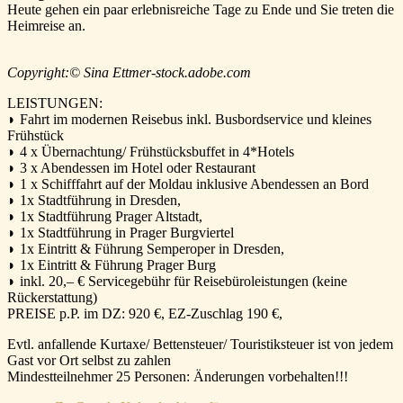
Heute gehen ein paar erlebnisreiche Tage zu Ende und Sie treten die
Heimreise an.
Copyright:© Sina Ettmer-stock.adobe.com
LEISTUNGEN:
◗ Fahrt im modernen Reisebus inkl. Busbordservice und kleines
Frühstück
◗ 4 x Übernachtung/ Frühstücksbuffet in 4*Hotels
◗ 3 x Abendessen im Hotel oder Restaurant
◗ 1 x Schifffahrt auf der Moldau inklusive Abendessen an Bord
◗ 1x Stadtführung in Dresden,
◗ 1x Stadtführung Prager Altstadt,
◗ 1x Stadtführung in Prager Burgviertel
◗ 1x Eintritt & Führung Semperoper in Dresden,
◗ 1x Eintritt & Führung Prager Burg
◗ inkl. 20,– € Servicegebühr für Reisebüroleistungen (keine
Rückerstattung)
PREISE p.P. im DZ:
920 €,
EZ-Zuschlag 190 €,
Evtl. anfallende Kurtaxe/ Bettensteuer/ Touristiksteuer ist von jedem
Gast vor Ort selbst zu zahlen
Mindestteilnehmer 25 Personen: Änderungen vorbehalten!!!