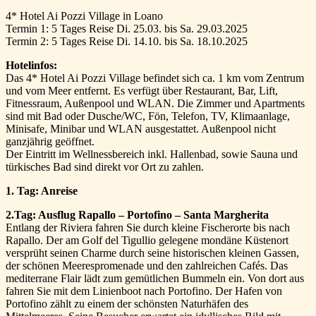
4* Hotel Ai Pozzi Village in Loano
Termin 1: 5 Tages Reise Di. 25.03. bis Sa. 29.03.2025
Termin 2: 5 Tages Reise Di. 14.10. bis Sa. 18.10.2025
Hotelinfos:
Das 4* Hotel Ai Pozzi Village befindet sich ca. 1 km vom Zentrum
und vom Meer entfernt. Es verfügt über Restaurant, Bar, Lift,
Fitnessraum, Außenpool und WLAN. Die Zimmer und Apartments
sind mit Bad oder Dusche/WC, Fön, Telefon, TV, Klimaanlage,
Minisafe, Minibar und WLAN ausgestattet. Außenpool nicht
ganzjährig geöffnet.
Der Eintritt im Wellnessbereich inkl. Hallenbad, sowie Sauna und
türkisches Bad sind direkt vor Ort zu zahlen.
1. Tag: Anreise
2.Tag: Ausflug Rapallo – Portofino – Santa Margherita
Entlang der Riviera fahren Sie durch kleine Fischerorte bis nach
Rapallo. Der am Golf del Tigullio gelegene mondäne Küstenort
versprüht seinen Charme durch seine historischen kleinen Gassen,
der schönen Meerespromenade und den zahlreichen Cafés. Das
mediterrane Flair lädt zum gemütlichen Bummeln ein. Von dort aus
fahren Sie mit dem Linienboot nach Portofino. Der Hafen von
Portofino zählt zu einem der schönsten Naturhäfen des