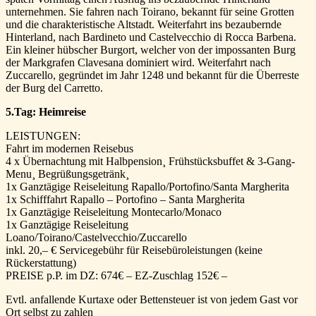
unternehmen. Sie fahren nach Toirano, bekannt für seine Grotten
und die charakteristische Altstadt. Weiterfahrt ins bezaubernde
Hinterland, nach Bardineto und Castelvecchio di Rocca Barbena.
Ein kleiner hübscher Burgort, welcher von der impossanten Burg
der Markgrafen Clavesana dominiert wird. Weiterfahrt nach
Zuccarello, gegründet im Jahr 1248 und bekannt für die Überreste
der Burg del Carretto.
5.Tag: Heimreise
LEISTUNGEN:
Fahrt im modernen Reisebus
4 x Übernachtung mit Halbpension¸ Frühstücksbuffet & 3-Gang-
Menu¸ Begrüßungsgetränk¸
1x Ganztägige Reiseleitung Rapallo/Portofino/Santa Margherita
1x Schifffahrt Rapallo – Portofino – Santa Margherita
1x Ganztägige Reiseleitung Montecarlo/Monaco
1x Ganztägige Reiseleitung
Loano/Toirano/Castelvecchio/Zuccarello
inkl. 20,– € Servicegebühr für Reisebüroleistungen (keine
Rückerstattung)
PREISE p.P. im DZ:
674€ –
EZ-Zuschlag 152€ –
Evtl. anfallende Kurtaxe oder Bettensteuer ist von jedem Gast vor
Ort selbst zu zahlen