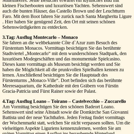
Mittelmeeres. Seine Besucher erwartet ein idyllisches Bild mit
kleinen Fischerbooten und luxuriösen Yachten. Sehenswert sind
auch die bunten Häuser, das Castello Brown und der Leuchtturm
Faro. Mit dem Boot fahren Sie zurück nach Santa Margherita Ligure
. Hier haben Sie genügend Zeit, den Ort mit seinen schönen
Sehenswürdigkeiten zu entdecken.
3.Tag: Ausflug Montecarlo – Monaco
Sie fahren an die weltbekannte Côte d`Azur zum Besuch des
Fürstentum Monacos. Vormittags besichtigen Sie das berühmte
Stadtviertel „Montecarlo“ mit dem wunderschönen Stadtpark, den
luxuriösen Modegeschäften und das monumentale Spielcasino.
Dieses kann vormittags als Museum besichtigt werden und Sie
haben die Möglichkeit all die prunkvollen Spielhallen kennen zu
lernen. Anschließend besichtigen Sie die Hauptstadt des
Fürstenturms „Monaco-Ville“. Dort befinden sich das berühmte
Meeresaquarium, die Kathedrale mit den Gräbern von Fürstin
Gracia-Patricia und Fürst Rainer sowie der Palast.
4.Tag: Ausflug Loano – Toirano – Castelvecchio – Zuccarello
Am Vormittag besichtigen Sie den schönen Badeort Loano.
Sehenswert sind seine Altstadt sowie die Domkirche San Giovanni
Battista und der neue Yachthafen. Jeden Freitag findet vormittags
der Wochenmarkt statt, welchen Sie nicht verpassen sollten. Um die
vielseitigen Aspekte Liguriens kennenzulernen, werden Sie am
späten Vormittag einen Ausflug ins bezaubernde Hinterland