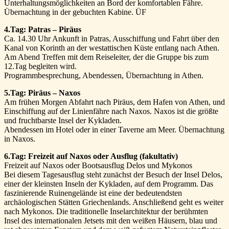
Unterhaltungsmöglichkeiten an Bord der komfortablen Fähre.
Übernachtung in der gebuchten Kabine. ÜF
4.Tag: Patras – Piräus
Ca. 14.30 Uhr Ankunft in Patras, Ausschiffung und Fahrt über den
Kanal von Korinth an der westattischen Küste entlang nach Athen.
Am Abend Treffen mit dem Reiseleiter, der die Gruppe bis zum
12.Tag begleiten wird.
Programmbesprechung, Abendessen, Übernachtung in Athen.
5.Tag: Piräus – Naxos
Am frühen Morgen Abfahrt nach Piräus, dem Hafen von Athen, und
Einschiffung auf der Linienfähre nach Naxos. Naxos ist die größte
und fruchtbarste Insel der Kykladen.
Abendessen im Hotel oder in einer Taverne am Meer. Übernachtung
in Naxos.
6.Tag: Freizeit auf Naxos oder Ausflug (fakultativ)
Freizeit auf Naxos oder Bootsausflug Delos und Mykonos
Bei diesem Tagesausflug steht zunächst der Besuch der Insel Delos,
einer der kleinsten Inseln der Kykladen, auf dem Programm. Das
faszinierende Ruinengelände ist eine der bedeutendsten
archäologischen Stätten Griechenlands. Anschließend geht es weiter
nach Mykonos. Die traditionelle Inselarchitektur der berühmten
Insel des internationalen Jetsets mit den weißen Häusern, blau und