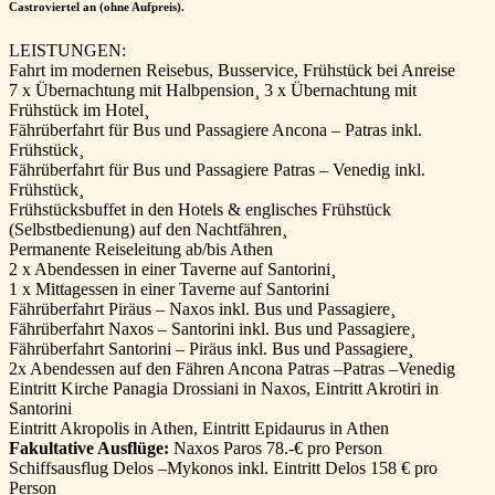
Castroviertel an (ohne Aufpreis).
LEISTUNGEN:
Fahrt im modernen Reisebus, Busservice, Frühstück bei Anreise
7 x Übernachtung mit Halbpension¸ 3 x Übernachtung mit
Frühstück im Hotel¸
Fährüberfahrt für Bus und Passagiere Ancona – Patras inkl.
Frühstück¸
Fährüberfahrt für Bus und Passagiere Patras – Venedig inkl.
Frühstück¸
Frühstücksbuffet in den Hotels & englisches Frühstück
(Selbstbedienung) auf den Nachtfähren¸
Permanente Reiseleitung ab/bis Athen
2 x Abendessen in einer Taverne auf Santorini¸
1 x Mittagessen in einer Taverne auf Santorini
Fährüberfahrt Piräus – Naxos inkl. Bus und Passagiere¸
Fährüberfahrt Naxos – Santorini inkl. Bus und Passagiere¸
Fährüberfahrt Santorini – Piräus inkl. Bus und Passagiere¸
2x Abendessen auf den Fähren Ancona Patras –Patras –Venedig
Eintritt Kirche Panagia Drossiani in Naxos, Eintritt Akrotiri in
Santorini
Eintritt Akropolis in Athen, Eintritt Epidaurus in Athen
Fakultative Ausflüge:
Naxos Paros 78.-€ pro Person
Schiffsausflug Delos –Mykonos inkl. Eintritt Delos 158 € pro
Person