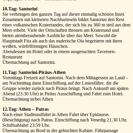
10.Tag: Santorini
Sie verbringen den ganzen Tag auf dieser einmalig schönen Insel.
Zusammen mit kleineren Nachbarinseln bildet Santorini den Rest
eines vulkanischen Kraterrandes, der sich bis zu 360 m steil aus dem
Meer erhebt. Viele der Ortschaften thronen am Kraterrand und
bieten atemberaubende Ausblicke über das Meer. Sowohl die
Hauptstadt Fira als auch das malerische Oia begeistern mit ihren
weißen, würfelförmigen Häuschen.
Abendessen im Hotel oder in einem ausgesuchten Tavernen-
Restaurant
Übernachtung auf Santorini.
11.Tag: Santorini-Piräus-Athen
Vormittags Freizeit auf Santorini. Nach dem Mittagessen an Land –
am Nachmittag dann Einschiffung auf der Linienfähre, die die
Gruppe wieder zurück nach Piräus bringt. Nach Ankunft am späten
Abend (23.30 Uhr) in Piräus Ausschiffung und Fahrt zum Hotel.
Übernachtung in/bei Athen
12.Tag: Athen – Patras
Nach einer Stadtrundfahrt in Athen Fahrt über Epidaurus
(Besichtigung) nach Patras. Einschiffung nach Venedig 21.30 Uhr,
Schiffsabfahrt 23:59 Uhr.
Übernachtung an Bord in der gebuchten Kabine. Fährpassage