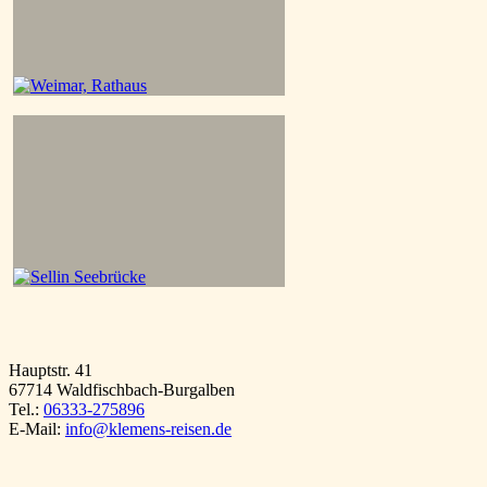
Hauptstr. 41
67714 Waldfischbach-Burgalben
Tel.:
06333-275896
E-Mail:
info@klemens-reisen.de