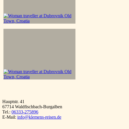
Hauptstr. 41
67714 Waldfischbach-Burgalben
Tel.:
06333-275896
E-Mail:
info@klemens-reisen.de